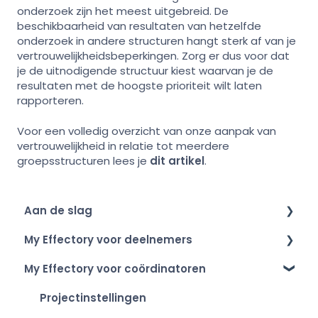
onderzoek zijn het meest uitgebreid. De
beschikbaarheid van resultaten van hetzelfde
onderzoek in andere structuren hangt sterk af van je
vertrouwelijkheidsbeperkingen. Zorg er dus voor dat
je de uitnodigende structuur kiest waarvan je de
resultaten met de hoogste prioriteit wilt laten
rapporteren.
Voor een volledig overzicht van onze aanpak van
vertrouwelijkheid in relatie tot meerdere
groepsstructuren lees je
dit artikel
.
Aan de slag
My Effectory voor deelnemers
Inloggen
My Effectory voor coördinatoren
Je account instellen
Onderzoek uitnodiging & toegang
Overzicht van My Effectory
Deelnemen aan een onderzoek
Projectinstellingen