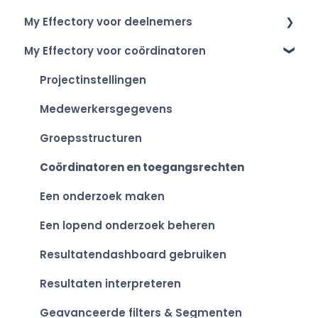
My Effectory voor deelnemers
Inloggen
My Effectory voor coördinatoren
Je account instellen
Onderzoek uitnodiging & toegang
Overzicht van My Effectory
Deelnemen aan een onderzoek
Projectinstellingen
Je persoonlijke resultaten bekijken
Medewerkersgegevens
Groepsstructuren
Coördinatoren en toegangsrechten
Een onderzoek maken
Een lopend onderzoek beheren
Resultatendashboard gebruiken
Resultaten interpreteren
Geavanceerde filters & Segmenten