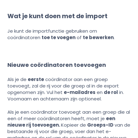
Wat je kunt doen met de import
Je kunt de importfunctie gebruiken om
coördinatoren
toe te voegen
of
te bewerken
.
Nieuwe coördinatoren toevoegen
Als je de
eerste
coördinator aan een groep
toevoegt, zal de rij voor die groep al in de export
opgenomen zijn. Vul het
e-mailadres
en
de rol
in.
Voornaam en achternaam zijn optioneel.
Als je een coördinator toevoegt aan een groep die al
een of meer coördinatoren heeft, moet je
een
nieuwe rij toevoegen.
Kopieer de
Groeps-ID
van de
bestaande rij voor die groep, voer dan het e-
mailadres en de rol van de coördinator in de nieuwe