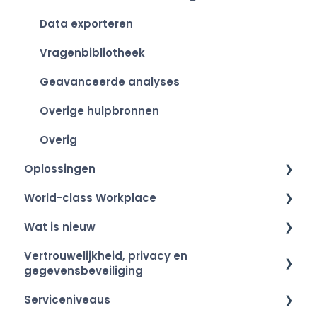
Data exporteren
Vragenbibliotheek
Geavanceerde analyses
Overige hulpbronnen
Overig
Oplossingen
World-class Workplace
Smart Organization Scan
Wat is nieuw
Teamontwikkeling
World-class Workplace - Het label
Vertrouwelijkheid, privacy en
360 Graden Feedback
Winnaars en Event
Product roadmap
gegevensbeveiliging
Onboarding & Exit
Deelname
Releasenotities
Serviceniveaus
Vertrouwelijkheid van respondenten
ESG